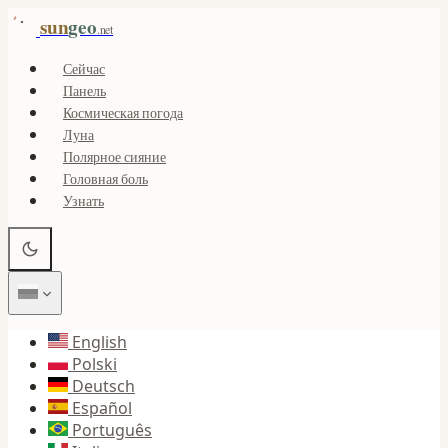
sun
geo
.net
Сейчас
Панель
Космическая погода
Луна
Полярное сияние
Головная боль
Узнать
English
Polski
Deutsch
Español
Português