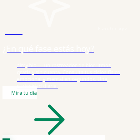
Nuestra app
gratuita
¿En qué fase estás hoy?
aimy.bio — un rastreador de biorritmos
gratis y sin cuenta. Consulta tus ciclos físico,
emocional y mental en segundos. Una
curiosidad diaria.
Mira tu día