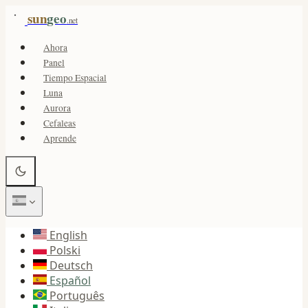
sun
geo
.net
Ahora
Panel
Tiempo Espacial
Luna
Aurora
Cefaleas
Aprende
English
Polski
Deutsch
Español
Português