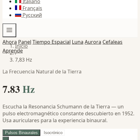
Italiano
Français
Русский
Ahora
Panel
Tiempo Espacial
Luna
Aurora
Cefaleas
Inicio
Aprende
/
7,83 Hz
La Frecuencia Natural de la Tierra
7.83
Hz
Escucha la Resonancia Schumann de la Tierra — un
pulso electromagnético constante descubierto en 1952.
Usa auriculares para la experiencia binaural.
Pulsos Binaurales
Isocrónico