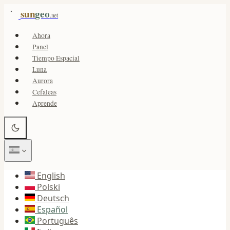
sun
geo
.net
Ahora
Panel
Tiempo Espacial
Luna
Aurora
Cefaleas
Aprende
English
Polski
Deutsch
Español
Português