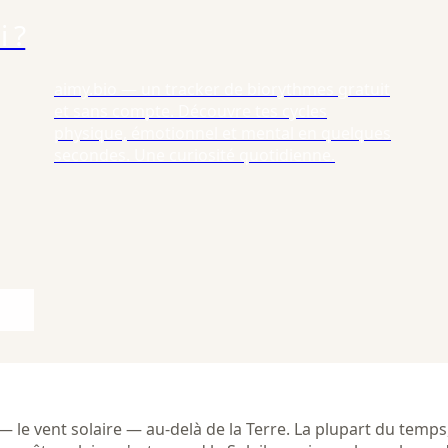
i ?
aimy.bio — un tracker de biorythmes gratuit
et sans compte. Découvre tes cycles
physique, émotionnel et mental en quelques
secondes. Une curiosité quotidienne.
— le vent solaire — au-delà de la Terre. La plupart du temp