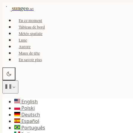
sun
geo
.net
En ce moment
Tableau de bord
Météo spatiale
Lune
Aurore
Maux de tête
En savoir plus
English
Polski
Deutsch
Español
Português