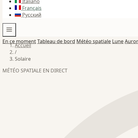
Italiano
Français
Русский
En ce moment
Tableau de bord
Météo spatiale
Lune
Auro
Accueil
/
Solaire
MÉTÉO SPATIALE EN DIRECT