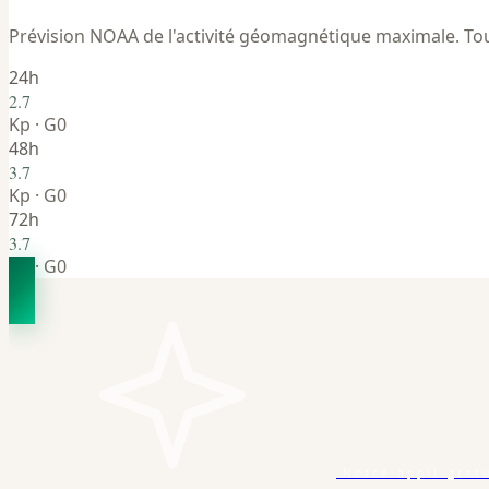
Prévision NOAA de l'activité géomagnétique maximale. Tou
24h
2.7
Kp · G0
48h
3.7
Kp · G0
72h
3.7
Kp · G0
Notre appli grat