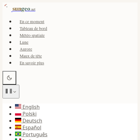
sun
geo
.net
En ce moment
Tableau de bord
Météo spatiale
Lune
Aurore
Maux de tête
En savoir plus
English
Polski
Deutsch
Español
Português