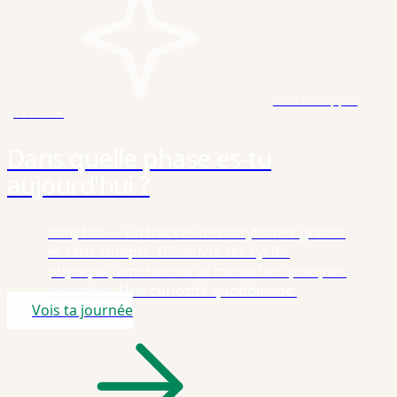
Notre appli
gratuite
Dans quelle phase es-tu
aujourd'hui ?
aimy.bio — un tracker de biorythmes gratuit
et sans compte. Découvre tes cycles
physique, émotionnel et mental en quelques
secondes. Une curiosité quotidienne.
Vois ta journée