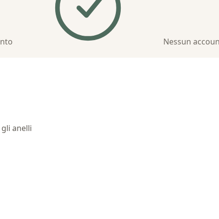
ento
Nessun accou
li anelli