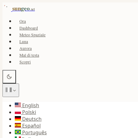
sun
geo
.net
Ora
Dashboard
Meteo Spaziale
Luna
Aurora
Mal di testa
Scopri
English
Polski
Deutsch
Español
Português