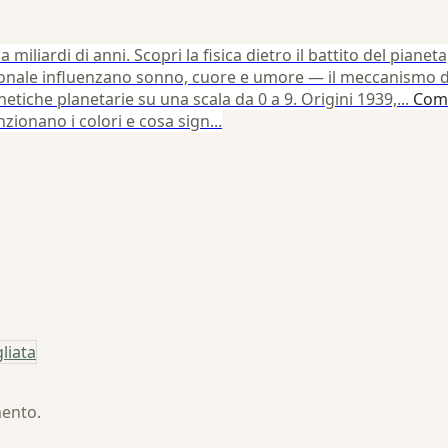
miliardi di anni. Scopri la fisica dietro il battito del pianeta,
onale influenzano sonno, cuore e umore — il meccanismo d
tiche planetarie su una scala da 0 a 9. Origini 1939,...
Come
ionano i colori e cosa sign...
liata
mento.