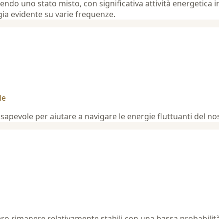
endo uno stato misto, con significativa attività energetica 
gia evidente su varie frequenze.
le
apevole per aiutare a navigare le energie fluttuanti del no
o rimanere relativamente stabili con una bassa probabilità d