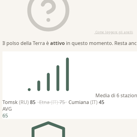
Come leggere gli anelli
Il polso della Terra è
attivo
in questo momento. Resta anco
Media di 6 stazio
Tomsk
(RU)
85
·
Etna
(IT)
75
·
Cumiana
(IT)
45
AVG
65