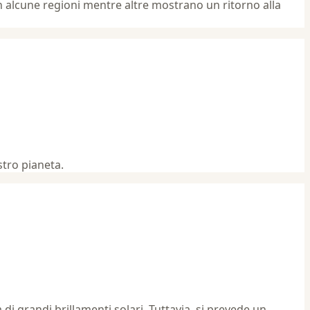
in alcune regioni mentre altre mostrano un ritorno alla
stro pianeta.
i grandi brillamenti solari. Tuttavia, si prevede un