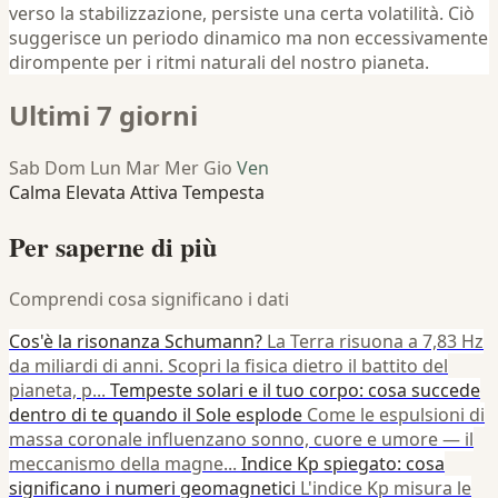
verso la stabilizzazione, persiste una certa volatilità. Ciò
suggerisce un periodo dinamico ma non eccessivamente
dirompente per i ritmi naturali del nostro pianeta.
Ultimi 7 giorni
Sab
Dom
Lun
Mar
Mer
Gio
Ven
Calma
Elevata
Attiva
Tempesta
Per saperne di più
Comprendi cosa significano i dati
Cos'è la risonanza Schumann?
La Terra risuona a 7,83 Hz
da miliardi di anni. Scopri la fisica dietro il battito del
pianeta, p...
Tempeste solari e il tuo corpo: cosa succede
dentro di te quando il Sole esplode
Come le espulsioni di
massa coronale influenzano sonno, cuore e umore — il
meccanismo della magne...
Indice Kp spiegato: cosa
significano i numeri geomagnetici
L'indice Kp misura le