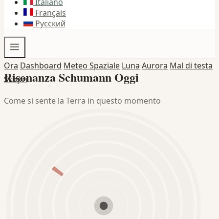
Italiano
Français
Русский
Ora
Dashboard
Meteo Spaziale
Luna
Aurora
Mal di testa
Risonanza Schumann Oggi
Scopri
Come si sente la Terra in questo momento