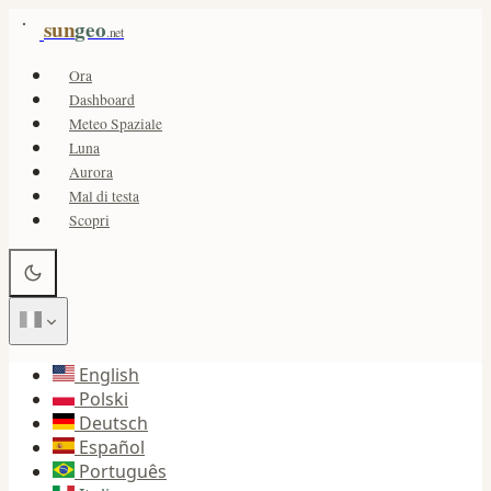
sun
geo
.net
Ora
Dashboard
Meteo Spaziale
Luna
Aurora
Mal di testa
Scopri
English
Polski
Deutsch
Español
Português