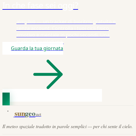
In che fase sei oggi?
aimy.bio — un tracker di bioritmi gratuito e
senza account. Controlla i tuoi cicli fisico,
emotivo e mentale in pochi secondi. Una
curiosità quotidiana.
Guarda la tua giornata
sun
geo
.net
Il meteo spaziale tradotto in parole semplici — per chi sente il cielo.