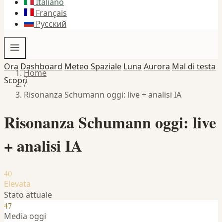
Italiano
Français
Русский
Ora
Dashboard
Meteo Spaziale
Luna
Aurora
Mal di testa
Home
Scopri
/
Risonanza Schumann oggi: live + analisi IA
Risonanza Schumann oggi: live
+ analisi IA
40
Elevata
Stato attuale
47
Media oggi