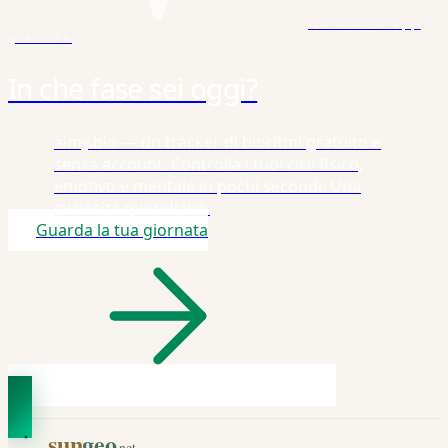
La nostra app
gratuita
In che fase sei oggi?
aimy.bio — un tracker di bioritmi gratuito e
senza account. Controlla i tuoi cicli fisico,
emotivo e mentale in pochi secondi. Una
curiosità quotidiana.
Guarda la tua giornata
sun
geo