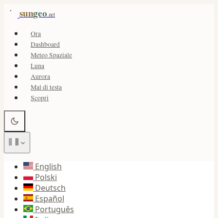
sun
geo
.net
Ora
Dashboard
Meteo Spaziale
Luna
Aurora
Mal di testa
Scopri
English
Polski
Deutsch
Español
Português