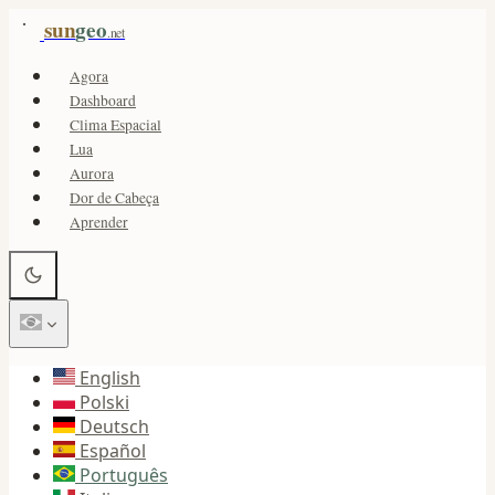
sun
geo
.net
Agora
Dashboard
Clima Espacial
Lua
Aurora
Dor de Cabeça
Aprender
English
Polski
Deutsch
Español
Português