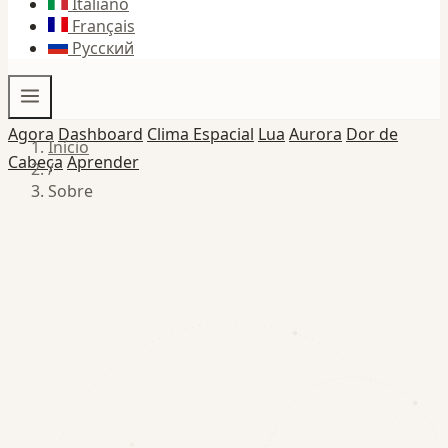
Italiano
Français
Русский
Agora
Dashboard
Clima Espacial
Lua
Aurora
Dor de
Início
Cabeça
Aprender
/
Sobre