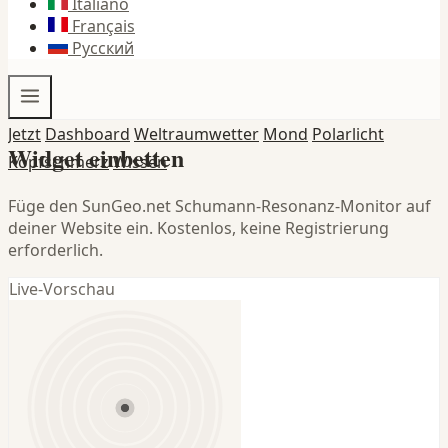
Italiano
Français
Русский
Jetzt
Dashboard
Weltraumwetter
Mond
Polarlicht
Widget einbetten
Kopfschmerz
Wissen
Füge den SunGeo.net Schumann-Resonanz-Monitor auf
deiner Website ein. Kostenlos, keine Registrierung
erforderlich.
Live-Vorschau