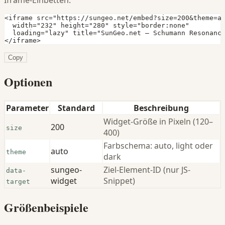
Iframe-Einbetten.
<iframe src="https://sungeo.net/embed?size=200&theme=au
  width="232" height="280" style="border:none"

  loading="lazy" title="SunGeo.net — Schumann Resonance
</iframe>
Copy
Optionen
Parameter
Standard
Beschreibung
Widget-Größe in Pixeln (120–
200
size
400)
Farbschema: auto, light oder
auto
theme
dark
sungeo-
Ziel-Element-ID (nur JS-
data-
widget
Snippet)
target
Größenbeispiele