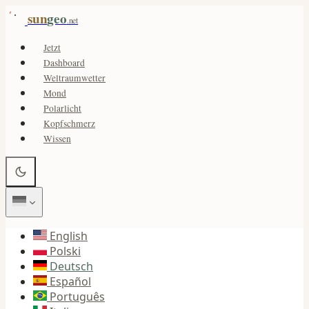
sun
geo
.net
Jetzt
Dashboard
Weltraumwetter
Mond
Polarlicht
Kopfschmerz
Wissen
English
Polski
Deutsch
Español
Português