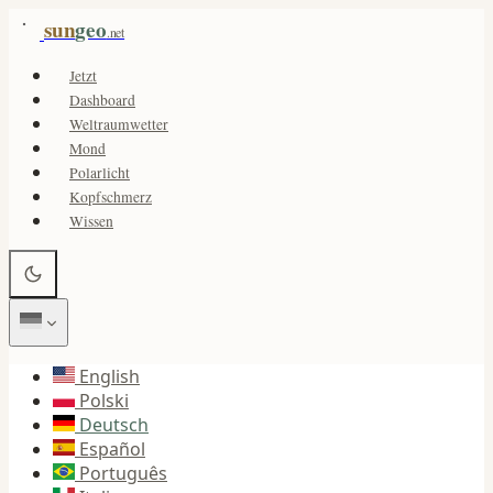
sun
geo
.net
Jetzt
Dashboard
Weltraumwetter
Mond
Polarlicht
Kopfschmerz
Wissen
English
Polski
Deutsch
Español
Português