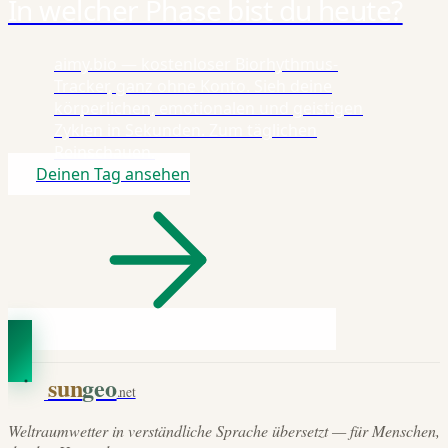
In welcher Phase bist du heute?
aimy.bio — kostenloser Biorhythmus-
Tracker, ganz ohne Konto. Sieh deine
körperlichen, emotionalen und geistigen
Zyklen in Sekunden. Zum täglichen
Reinschauen.
Deinen Tag ansehen
sun
geo
.net
Weltraumwetter in verständliche Sprache übersetzt — für Menschen,