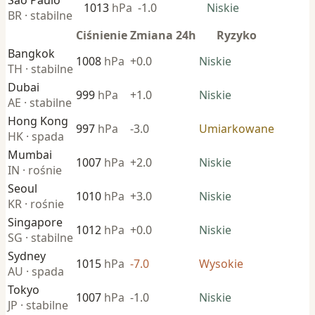
1013
hPa
-1.0
Niskie
BR · stabilne
Ciśnienie
Zmiana 24h
Ryzyko
Bangkok
1008
hPa
+0.0
Niskie
TH · stabilne
Dubai
999
hPa
+1.0
Niskie
AE · stabilne
Hong Kong
997
hPa
-3.0
Umiarkowane
HK · spada
Mumbai
1007
hPa
+2.0
Niskie
IN · rośnie
Seoul
1010
hPa
+3.0
Niskie
KR · rośnie
Singapore
1012
hPa
+0.0
Niskie
SG · stabilne
Sydney
1015
hPa
-7.0
Wysokie
AU · spada
Tokyo
1007
hPa
-1.0
Niskie
JP · stabilne