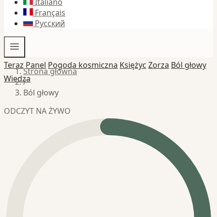
Italiano
Français
Русский
Teraz
Panel
Pogoda kosmiczna
Księżyc
Zorza
Ból głowy
Strona główna
Wiedza
/
Ból głowy
ODCZYT NA ŻYWO