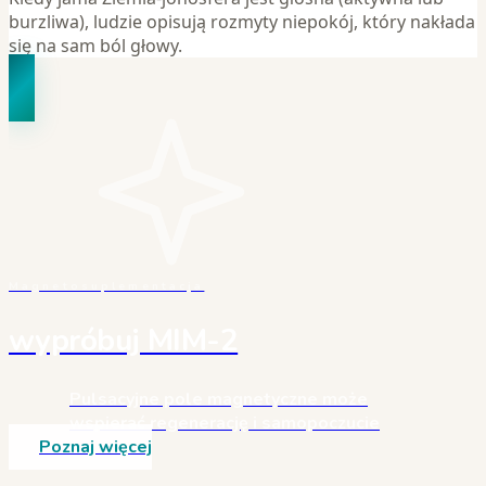
burzliwa), ludzie opisują rozmyty niepokój, który nakłada
się na sam ból głowy.
Magnetosuplementacja
wypróbuj MIM-2
Pulsacyjne pole magnetyczne może
wspierać regenerację i samopoczucie
Poznaj więcej