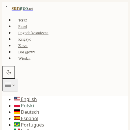
sun
geo
.net
Teraz
Panel
Pogoda kosmiczna
Księżyc
Zorza
Ból głowy
Wiedza
English
Polski
Deutsch
Español
Português