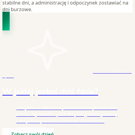
stabilne dni, a administrację i odpoczynek zostawiać na
dni burzowe.
Nasza darmowa
apka
W jakiej jesteś dziś fazie?
aimy.bio — darmowy tracker biorytmów bez
konta. Sprawdź cykle: fizyczny, emocjonalny
i umysłowy w kilka sekund. Codzienna
ciekawostka.
Zobacz swój dzień