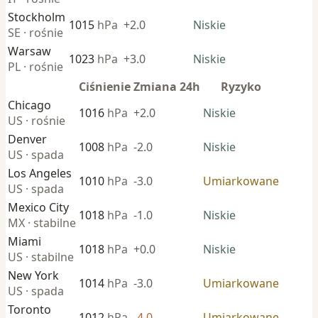
Stockholm
1015
hPa
+2.0
Niskie
SE · rośnie
Warsaw
1023
hPa
+3.0
Niskie
PL · rośnie
Ciśnienie
Zmiana 24h
Ryzyko
Chicago
1016
hPa
+2.0
Niskie
US · rośnie
Denver
1008
hPa
-2.0
Niskie
US · spada
Los Angeles
1010
hPa
-3.0
Umiarkowane
US · spada
Mexico City
1018
hPa
-1.0
Niskie
MX · stabilne
Miami
1018
hPa
+0.0
Niskie
US · stabilne
New York
1014
hPa
-3.0
Umiarkowane
US · spada
Toronto
1012
hPa
-4.0
Umiarkowane