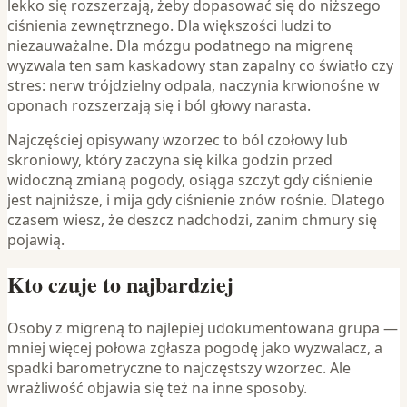
lekko się rozszerzają, żeby dopasować się do niższego
ciśnienia zewnętrznego. Dla większości ludzi to
niezauważalne. Dla mózgu podatnego na migrenę
wyzwala ten sam kaskadowy stan zapalny co światło czy
stres: nerw trójdzielny odpala, naczynia krwionośne w
oponach rozszerzają się i ból głowy narasta.
Najczęściej opisywany wzorzec to ból czołowy lub
skroniowy, który zaczyna się kilka godzin przed
widoczną zmianą pogody, osiąga szczyt gdy ciśnienie
jest najniższe, i mija gdy ciśnienie znów rośnie. Dlatego
czasem wiesz, że deszcz nadchodzi, zanim chmury się
pojawią.
Kto czuje to najbardziej
Osoby z migreną to najlepiej udokumentowana grupa —
mniej więcej połowa zgłasza pogodę jako wyzwalacz, a
spadki barometryczne to najczęstszy wzorzec. Ale
wrażliwość objawia się też na inne sposoby.