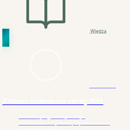
Wiedza
Zobacz też
Zobacz szanse na zorzę dziś
Aktualna prognoza Kp + mapa
widoczności — sprawdź, czy zorza dotrze
do Twojej szerokości.