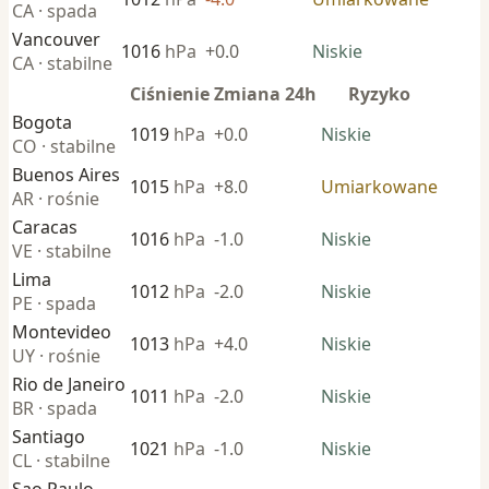
CA · spada
Vancouver
1016
hPa
+0.0
Niskie
CA · stabilne
Ciśnienie
Zmiana 24h
Ryzyko
Bogota
1019
hPa
+0.0
Niskie
CO · stabilne
Buenos Aires
1015
hPa
+8.0
Umiarkowane
AR · rośnie
Caracas
1016
hPa
-1.0
Niskie
VE · stabilne
Lima
1012
hPa
-2.0
Niskie
PE · spada
Montevideo
1013
hPa
+4.0
Niskie
UY · rośnie
Rio de Janeiro
1011
hPa
-2.0
Niskie
BR · spada
Santiago
1021
hPa
-1.0
Niskie
CL · stabilne
Sao Paulo