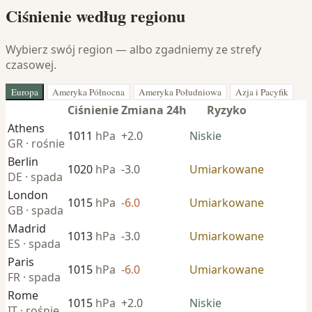
Ciśnienie według regionu
Wybierz swój region — albo zgadniemy ze strefy
czasowej.
Europa
Ameryka Północna
Ameryka Południowa
Azja i Pacyfik
Ciśnienie
Zmiana 24h
Ryzyko
Athens
1011
hPa
+2.0
Niskie
GR · rośnie
Berlin
1020
hPa
-3.0
Umiarkowane
DE · spada
London
1015
hPa
-6.0
Umiarkowane
GB · spada
Madrid
1013
hPa
-3.0
Umiarkowane
ES · spada
Paris
1015
hPa
-6.0
Umiarkowane
FR · spada
Rome
1015
hPa
+2.0
Niskie
IT · rośnie