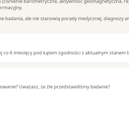
h (ciśnienie barometryczne, aktywność geomagnetyczna, re
ormacyjny.
ane badania, ale nie stanowią porady medycznej, diagnozy 
j co 6 miesięcy pod kątem zgodności z aktualnym stanem b
towanie? Uważasz, że źle przedstawiliśmy badanie?