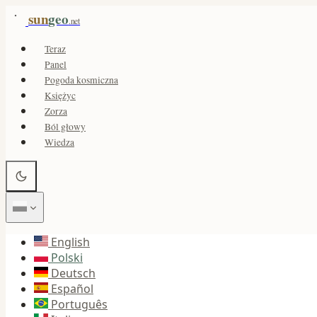
sun
geo
.net
Teraz
Panel
Pogoda kosmiczna
Księżyc
Zorza
Ból głowy
Wiedza
English
Polski
Deutsch
Español
Português