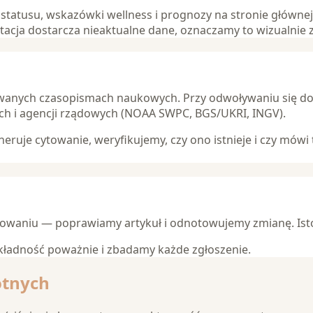
 statusu, wskazówki wellness i prognozy na stronie głównej
acja dostarcza nieaktualne dane, oznaczamy to wizualnie 
anych czasopismach naukowych. Przy odwoływaniu się do
ch i agencji rządowych (NOAA SWPC, BGS/UKRI, INGV).
neruje cytowanie, weryfikujemy, czy ono istnieje i czy mówi 
 cytowaniu — poprawiamy artykuł i odnotowujemy zmianę. I
dokładność poważnie i zbadamy każde zgłoszenie.
otnych