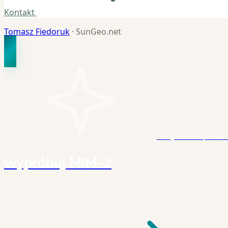
Kontakt
Tomasz Fiedoruk
· SunGeo.net
Magnetosuplemen
wypróbuj MIM-2