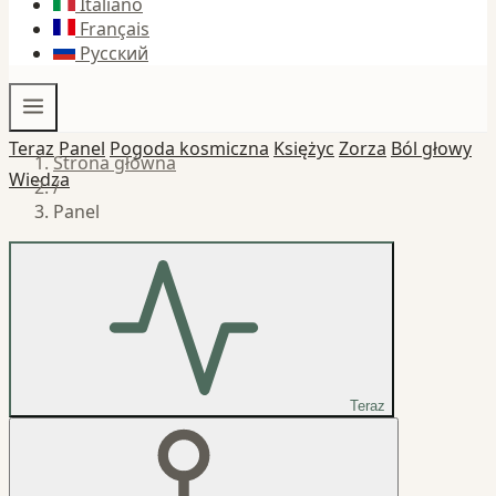
Italiano
Français
Русский
Teraz
Panel
Pogoda kosmiczna
Księżyc
Zorza
Ból głowy
Strona główna
Wiedza
/
Panel
Teraz