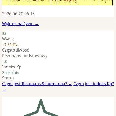
2026-06-20 06:15
Wykres na żywo →
35
Wynik
~7,83 Hz
Częstotliwość
Rezonans podstawowy
1.0
Indeks Kp
Spokojnie
Status
Czym jest Rezonans Schumanna? →
Czym jest indeks Kp?
→