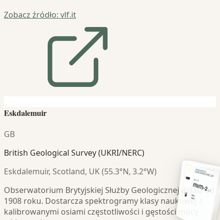
Zobacz źródło: vlf.it
Eskdalemuir
GB
British Geological Survey (UKRI/NERC)
Eskdalemuir, Scotland, UK (55.3°N, 3.2°W)
Obserwatorium Brytyjskiej Służby Geologicznej działa od
1908 roku. Dostarcza spektrogramy klasy naukowej z
kalibrowanymi osiami częstotliwości i gęstości mocy