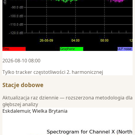
2026-08-10 08:00
Tylko tracker częstotliwości 2. harmonicznej
Stacje dobowe
Aktualizacja raz dziennie — rozszerzona metodologia dla
głębszej analizy
Eskdalemuir, Wielka Brytania