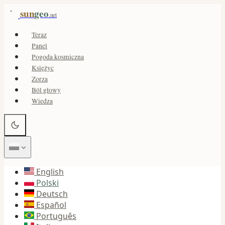
sun
geo
.net
Teraz
Panel
Pogoda kosmiczna
Księżyc
Zorza
Ból głowy
Wiedza
English
Polski
Deutsch
Español
Português