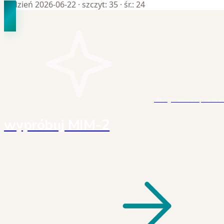
Tydzień 2026-06-22
· szczyt: 35
· śr.: 24
Magnetosuplemen
wypróbuj MIM-2