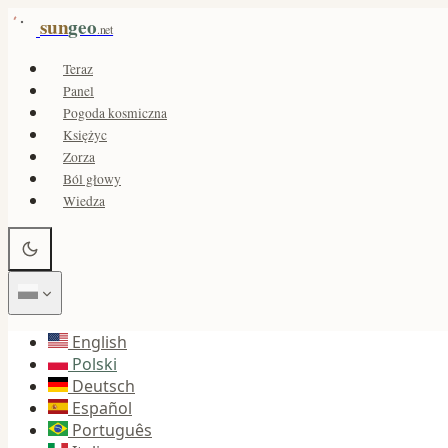
sun
geo
.net
Teraz
Panel
Pogoda kosmiczna
Księżyc
Zorza
Ból głowy
Wiedza
English
Polski
Deutsch
Español
Português