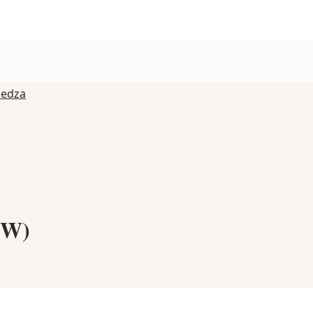
iedza
°W)