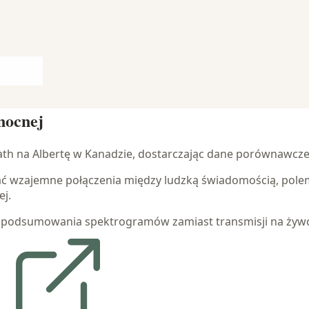
nocnej
ath na Albertę w Kanadzie, dostarczając dane porównawcze d
badać wzajemne połączenia między ludzką świadomością, 
j.
e podsumowania spektrogramów zamiast transmisji na żywo