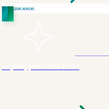
Poznaj więcej
Nasza darmowa 
W jakiej jesteś dziś fazie?