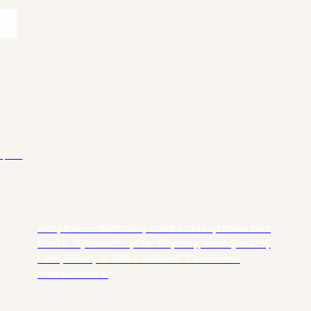
apka
aimy.bio — darmowy tracker biorytmów bez
konta. Sprawdź cykle: fizyczny, emocjonalny
i umysłowy w kilka sekund. Codzienna
ciekawostka.