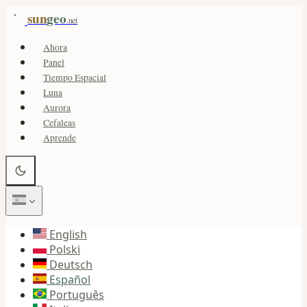
sun
geo
.net
Ahora
Panel
Tiempo Espacial
Luna
Aurora
Cefaleas
Aprende
English
Polski
Deutsch
Español
Português