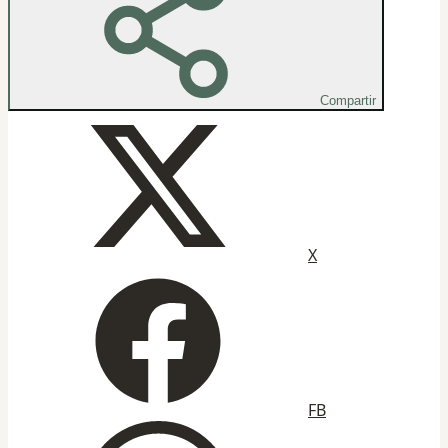
Compartir
X
FB