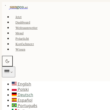
sun
geo
.net
Jetzt
Dashboard
Weltraumwetter
Mond
Polarlicht
Kopfschmerz
Wissen
English
Polski
Deutsch
Español
Português