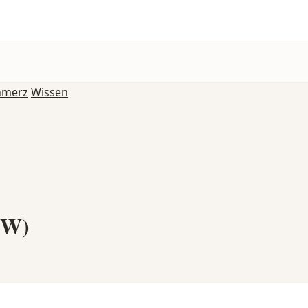
hmerz
Wissen
°W)