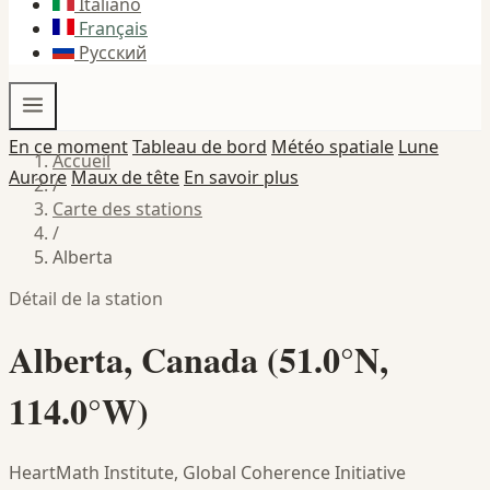
Italiano
Français
Русский
En ce moment
Tableau de bord
Météo spatiale
Lune
Accueil
Aurore
Maux de tête
En savoir plus
/
Carte des stations
/
Alberta
Détail de la station
Alberta, Canada (51.0°N,
114.0°W)
HeartMath Institute, Global Coherence Initiative