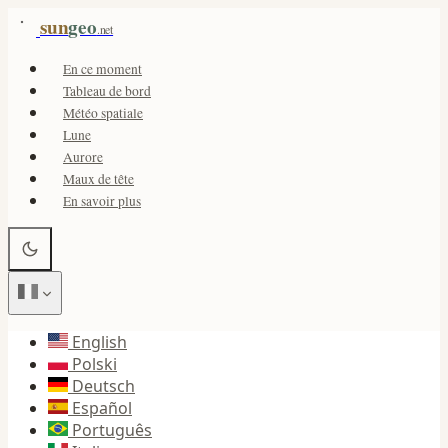
sun
geo
.net
En ce moment
Tableau de bord
Météo spatiale
Lune
Aurore
Maux de tête
En savoir plus
English
Polski
Deutsch
Español
Português