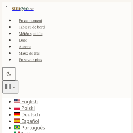
sun
geo
.net
En ce moment
Tableau de bord
Météo spatiale
Lune
Aurore
Maux de tête
En savoir plus
English
Polski
Deutsch
Español
Português