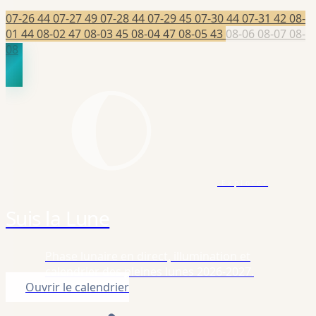
07-26
44
07-27
49
07-28
44
07-29
45
07-30
44
07-31
42
08-
01
44
08-02
47
08-03
45
08-04
47
08-05
43
08-06
08-07
08-
08
Explorer
Suis la Lune
Phase lunaire en direct, illumination et
calendrier des pleines lunes 2026-2027.
Ouvrir le calendrier