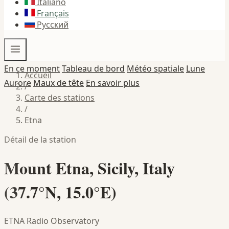
Italiano
Français
Русский
En ce moment
Tableau de bord
Météo spatiale
Lune
Accueil
Aurore
Maux de tête
En savoir plus
/
Carte des stations
/
Etna
Détail de la station
Mount Etna, Sicily, Italy
(37.7°N, 15.0°E)
ETNA Radio Observatory