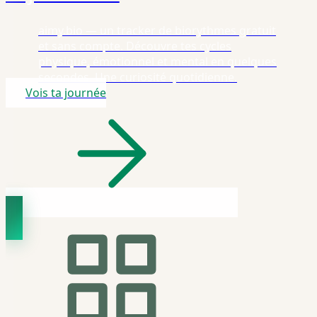
aimy.bio — un tracker de biorythmes gratuit
et sans compte. Découvre tes cycles
physique, émotionnel et mental en quelques
secondes. Une curiosité quotidienne.
Vois ta journée