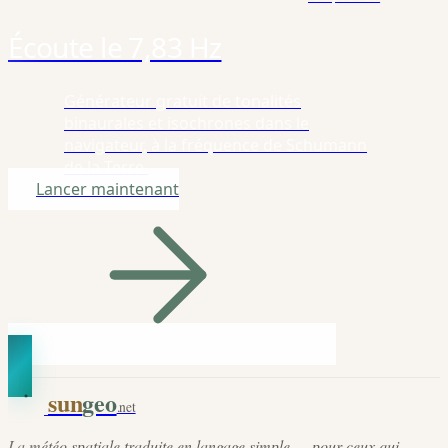
Écoute le 7,83 Hz
Générateur gratuit de tonalités
binaurales et isochrones dans le
navigateur, à la fréquence de Schumann
de la Terre.
Lancer maintenant
sun
geo
.net
La météo spatiale traduite en langage simple — pour ceux qui