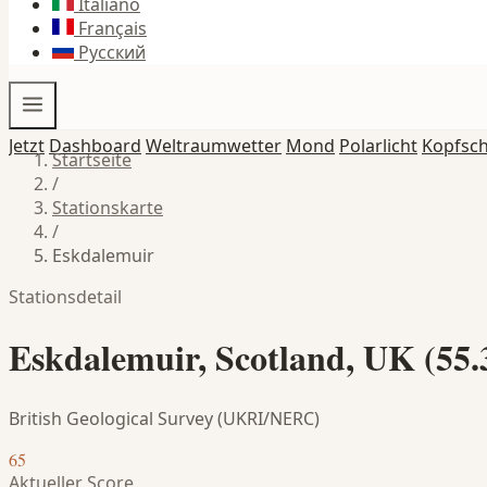
Italiano
Français
Русский
Jetzt
Dashboard
Weltraumwetter
Mond
Polarlicht
Kopfsc
Startseite
/
Stationskarte
/
Eskdalemuir
Stationsdetail
Eskdalemuir, Scotland, UK (55.
British Geological Survey (UKRI/NERC)
65
Aktueller Score