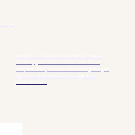
se App
aimy.bio — kostenloser Biorhythmus-
Tracker, ganz ohne Konto. Sieh deine
körperlichen, emotionalen und geistigen
Zyklen in Sekunden. Zum täglichen
Reinschauen.