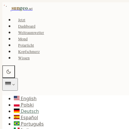
sun
geo
.net
Jetzt
Dashboard
Weltraumwetter
Mond
Polarlicht
Kopfschmerz
Wissen
English
Polski
Deutsch
Español
Português