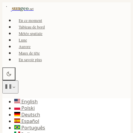
sun
geo
.net
En ce moment
Tableau de bord
Météo spatiale
Lune
Aurore
Maux de tête
En savoir plus
English
Polski
Deutsch
Español
Português