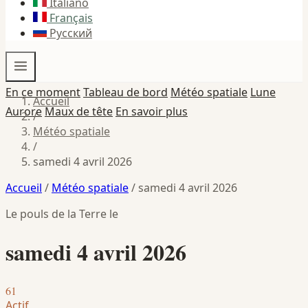
Italiano
Français
Русский
En ce moment
Tableau de bord
Météo spatiale
Lune
Accueil
Aurore
Maux de tête
En savoir plus
/
Météo spatiale
/
samedi 4 avril 2026
Accueil
/
Météo spatiale
/
samedi 4 avril 2026
Le pouls de la Terre le
samedi 4 avril 2026
61
Actif