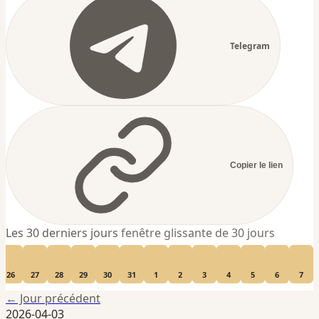
Telegram
Copier le lien
Les 30 derniers jours
fenêtre glissante de 30 jours
26
27
28
29
30
31
1
2
3
4
5
6
7
← Jour précédent
2026-04-03