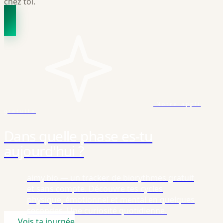
chez toi.
Notre appli
gratuite
Dans quelle phase es-tu
aujourd'hui ?
aimy.bio — un tracker de biorythmes gratuit
et sans compte. Découvre tes cycles
physique, émotionnel et mental en quelques
secondes. Une curiosité quotidienne.
Vois ta journée