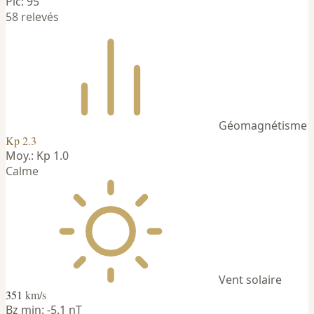
Pic: 95
58 relevés
Géomagnétisme
Kp 2.3
Moy.: Kp 1.0
Calme
Vent solaire
351
km/s
Bz min: -5.1 nT