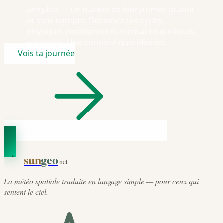
aimy.bio — un tracker de biorythmes gratuit
et sans compte. Découvre tes cycles
physique, émotionnel et mental en quelques
secondes. Une curiosité quotidienne.
Vois ta journée
sun
geo
.net
La météo spatiale traduite en langage simple — pour ceux qui
sentent le ciel.