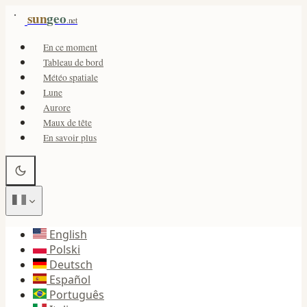
sun
geo
.net
En ce moment
Tableau de bord
Météo spatiale
Lune
Aurore
Maux de tête
En savoir plus
English
Polski
Deutsch
Español
Português