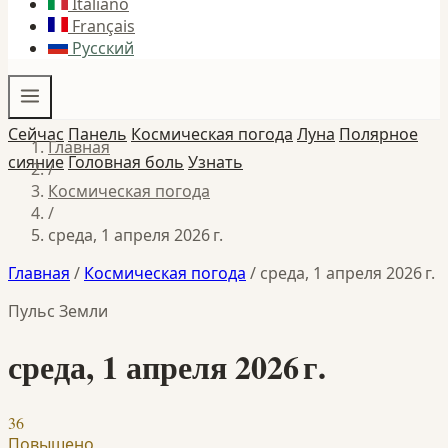
Italiano
Français
Русский
Сейчас
Панель
Космическая погода
Луна
Полярное
Главная
сияние
Головная боль
Узнать
/
Космическая погода
/
среда, 1 апреля 2026 г.
Главная
/
Космическая погода
/
среда, 1 апреля 2026 г.
Пульс Земли
среда, 1 апреля 2026 г.
36
Повышено