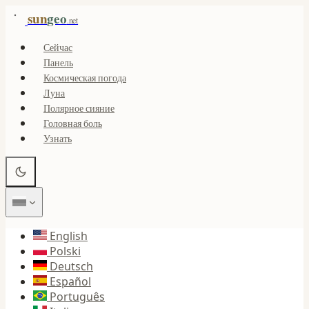
sun
geo
.net
Сейчас
Панель
Космическая погода
Луна
Полярное сияние
Головная боль
Узнать
English
Polski
Deutsch
Español
Português