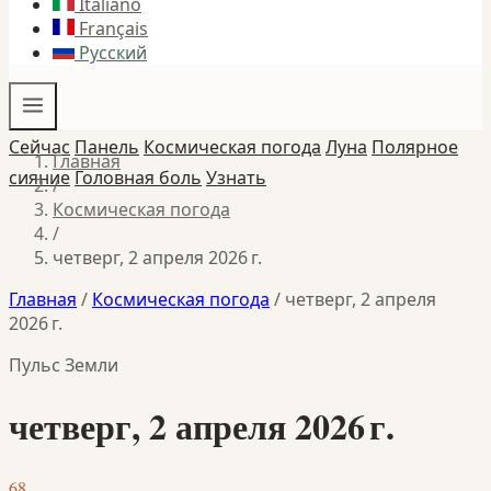
Italiano
Français
Русский
Сейчас
Панель
Космическая погода
Луна
Полярное
Главная
сияние
Головная боль
Узнать
/
Космическая погода
/
четверг, 2 апреля 2026 г.
Главная
/
Космическая погода
/
четверг, 2 апреля
2026 г.
Пульс Земли
четверг, 2 апреля 2026 г.
68