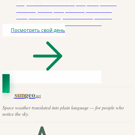
aimy.bio — бесплатный трекер биоритмов
без аккаунта. Проверь свои физический,
эмоциональный и умственный циклы за
секунды. Ежедневное любопытство.
Посмотреть свой день
sun
geo
.net
Space weather translated into plain language — for people who
notice the sky.