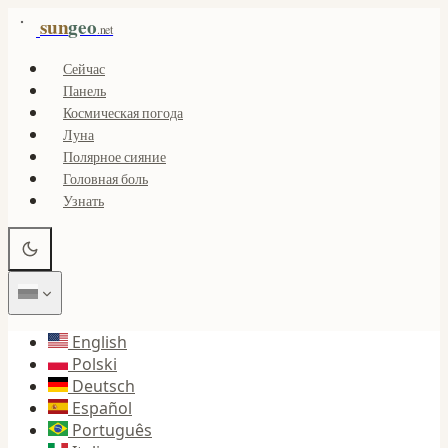
sun
geo
.net
Сейчас
Панель
Космическая погода
Луна
Полярное сияние
Головная боль
Узнать
English
Polski
Deutsch
Español
Português