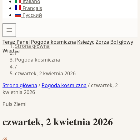
Italiano
Français
Русский
Teraz
Panel
Pogoda kosmiczna
Księżyc
Zorza
Ból głowy
Strona główna
Wiedza
/
Pogoda kosmiczna
/
czwartek, 2 kwietnia 2026
Strona główna
/
Pogoda kosmiczna
/
czwartek, 2
kwietnia 2026
Puls Ziemi
czwartek, 2 kwietnia 2026
68