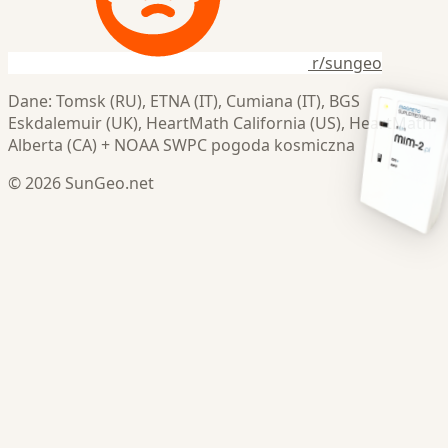
r/sungeo
Dane: Tomsk (RU), ETNA (IT), Cumiana (IT), BGS
Eskdalemuir (UK), HeartMath California (US), HeartMath
Alberta (CA) + NOAA SWPC pogoda kosmiczna
© 2026 SunGeo.net