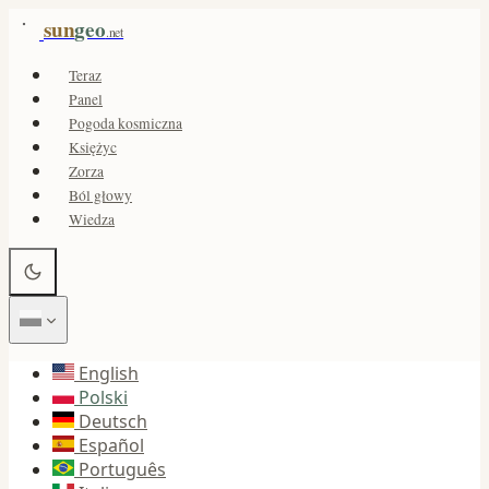
sun
geo
.net
Teraz
Panel
Pogoda kosmiczna
Księżyc
Zorza
Ból głowy
Wiedza
English
Polski
Deutsch
Español
Português