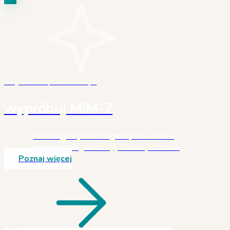
Magnetosuplementacja
wypróbuj MIM-2
Pulsacyjne pole magnetyczne może
wspierać regenerację i samopoczucie
Poznaj więcej