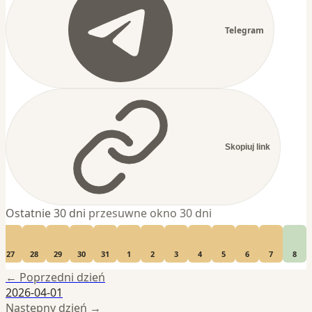
Telegram
Skopiuj link
Ostatnie 30 dni
przesuwne okno 30 dni
27
28
29
30
31
1
2
3
4
5
6
7
8
← Poprzedni dzień
2026-04-01
Następny dzień →