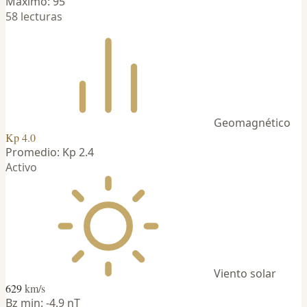
Máximo: 95
58 lecturas
Geomagnético
Kp 4.0
Promedio: Kp 2.4
Activo
Viento solar
629
km/s
Bz min: -4.9 nT