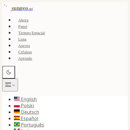
sun
geo
.net
Ahora
Panel
Tiempo Espacial
Luna
Aurora
Cefaleas
Aprende
English
Polski
Deutsch
Español
Português