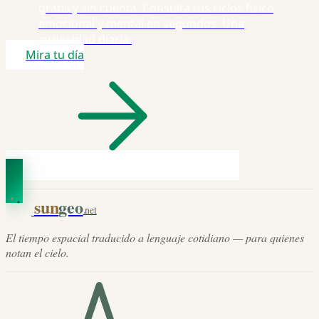
gratis y sin cuenta. Consulta tus ciclos físico,
emocional y mental en segundos. Una
curiosidad diaria.
Mira tu día
sun
geo
.net
El tiempo espacial traducido a lenguaje cotidiano — para quienes
notan el cielo.