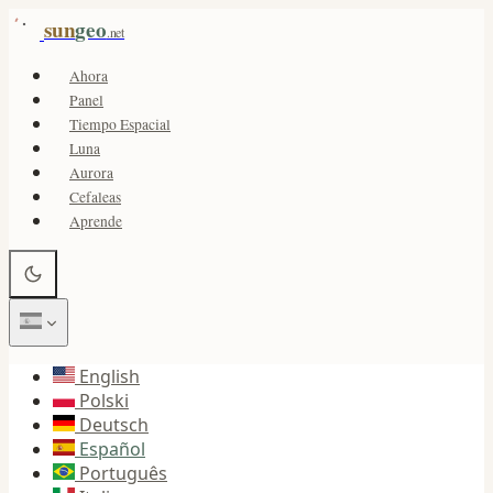
sun
geo
.net
Ahora
Panel
Tiempo Espacial
Luna
Aurora
Cefaleas
Aprende
English
Polski
Deutsch
Español
Português