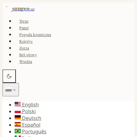
sun
geo
.net
Teraz
Panel
Pogoda kosmiczna
Księżyc
Zorza
Ból głowy
Wiedza
English
Polski
Deutsch
Español
Português