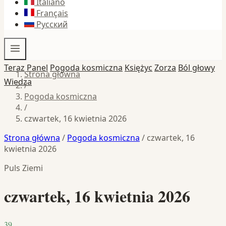
Italiano
Français
Русский
Teraz
Panel
Pogoda kosmiczna
Księżyc
Zorza
Ból głowy
Strona główna
Wiedza
/
Pogoda kosmiczna
/
czwartek, 16 kwietnia 2026
Strona główna
/
Pogoda kosmiczna
/
czwartek, 16
kwietnia 2026
Puls Ziemi
czwartek, 16 kwietnia 2026
39