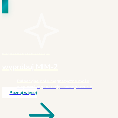
Magnetosuplementacja
wypróbuj MIM-2
Pulsacyjne pole magnetyczne może
wspierać regenerację i samopoczucie
Poznaj więcej