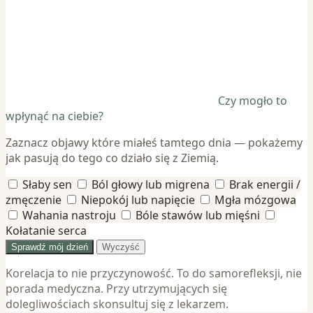
Czy mogło to
wpłynąć na ciebie?
Zaznacz objawy które miałeś tamtego dnia — pokażemy
jak pasują do tego co działo się z Ziemią.
Słaby sen
Ból głowy lub migrena
Brak energii /
zmęczenie
Niepokój lub napięcie
Mgła mózgowa
Wahania nastroju
Bóle stawów lub mięśni
Kołatanie serca
Sprawdź mój dzień
Wyczyść
Korelacja to nie przyczynowość. To do samorefleksji, nie
porada medyczna. Przy utrzymujących się
dolegliwościach skonsultuj się z lekarzem.