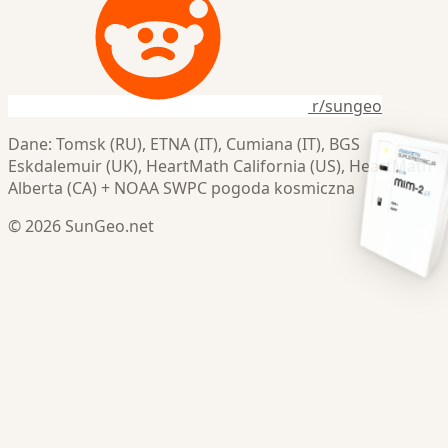
r/sungeo
Dane: Tomsk (RU), ETNA (IT), Cumiana (IT), BGS
Eskdalemuir (UK), HeartMath California (US), HeartMath
Alberta (CA) + NOAA SWPC pogoda kosmiczna
© 2026 SunGeo.net