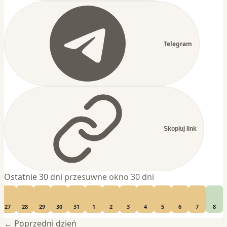
Telegram
Skopiuj link
Ostatnie 30 dni
przesuwne okno 30 dni
27
28
29
30
31
1
2
3
4
5
6
7
8
← Poprzedni dzień