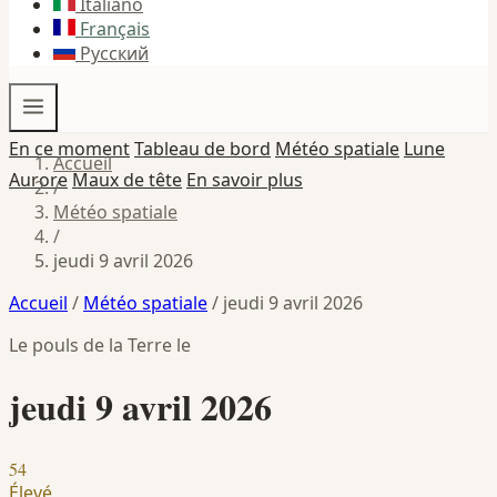
Italiano
Français
Русский
En ce moment
Tableau de bord
Météo spatiale
Lune
Accueil
Aurore
Maux de tête
En savoir plus
/
Météo spatiale
/
jeudi 9 avril 2026
Accueil
/
Météo spatiale
/
jeudi 9 avril 2026
Le pouls de la Terre le
jeudi 9 avril 2026
54
Élevé