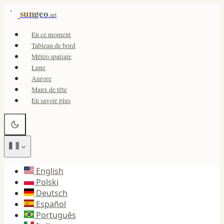
sun
geo
.net
En ce moment
Tableau de bord
Météo spatiale
Lune
Aurore
Maux de tête
En savoir plus
English
Polski
Deutsch
Español
Português