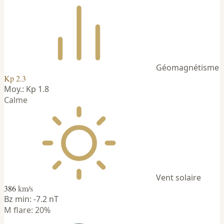
Géomagnétisme
Kp 2.3
Moy.: Kp 1.8
Calme
Vent solaire
386
km/s
Bz min: -7.2 nT
M flare: 20%