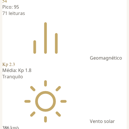
54
Pico: 95
71 leituras
Geomagnético
Kp 2.3
Média: Kp 1.8
Tranquilo
Vento solar
386
km/s