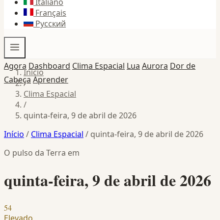
Italiano
Français
Русский
Agora
Dashboard
Clima Espacial
Lua
Aurora
Dor de
Início
Cabeça
Aprender
/
Clima Espacial
/
quinta-feira, 9 de abril de 2026
Início
/
Clima Espacial
/
quinta-feira, 9 de abril de 2026
O pulso da Terra em
quinta-feira, 9 de abril de 2026
54
Elevado