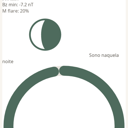
Bz min: -7.2 nT
M flare: 20%
Sono naquela
noite