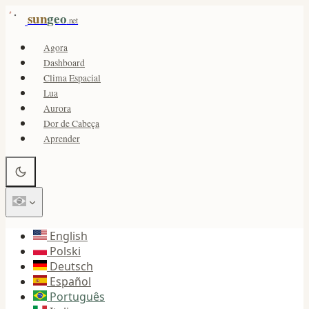
sun
geo
.net
Agora
Dashboard
Clima Espacial
Lua
Aurora
Dor de Cabeça
Aprender
English
Polski
Deutsch
Español
Português