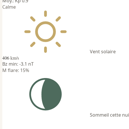
Moy.: Kp 0.9
Calme
Vent solaire
406
km/s
Bz min: -3.1 nT
M flare: 15%
Sommeil cette nui