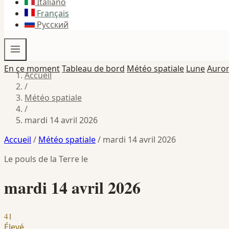
Italiano
Français
Русский
En ce moment
Tableau de bord
Météo spatiale
Lune
Auro
Accueil
/
Météo spatiale
/
mardi 14 avril 2026
Accueil
/
Météo spatiale
/
mardi 14 avril 2026
Le pouls de la Terre le
mardi 14 avril 2026
41
Élevé