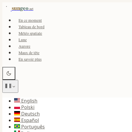
sun
geo
.net
En ce moment
Tableau de bord
Météo spatiale
Lune
Aurore
Maux de tête
En savoir plus
English
Polski
Deutsch
Español
Português