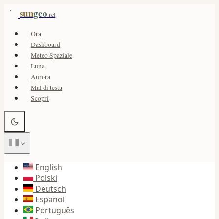
sun
geo
.net
Ora
Dashboard
Meteo Spaziale
Luna
Aurora
Mal di testa
Scopri
English
Polski
Deutsch
Español
Português