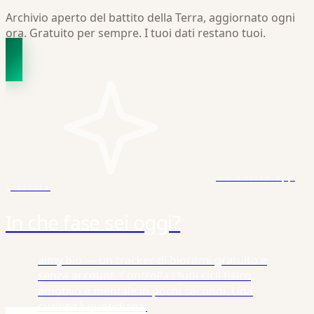
Archivio aperto del battito della Terra, aggiornato ogni
ora. Gratuito per sempre. I tuoi dati restano tuoi.
La nostra app
gratuita
In che fase sei oggi?
aimy.bio — un tracker di bioritmi gratuito e
senza account. Controlla i tuoi cicli fisico,
emotivo e mentale in pochi secondi. Una
curiosità quotidiana.