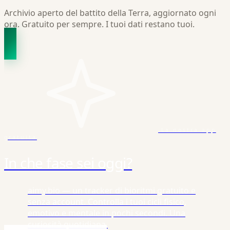
Archivio aperto del battito della Terra, aggiornato ogni
ora. Gratuito per sempre. I tuoi dati restano tuoi.
La nostra app
gratuita
In che fase sei oggi?
aimy.bio — un tracker di bioritmi gratuito e
senza account. Controlla i tuoi cicli fisico,
emotivo e mentale in pochi secondi. Una
curiosità quotidiana.