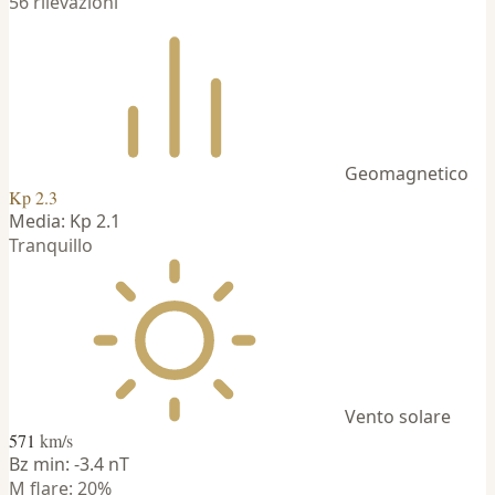
56 rilevazioni
Geomagnetico
Kp 2.3
Media: Kp 2.1
Tranquillo
Vento solare
571
km/s
Bz min: -3.4 nT
M flare: 20%