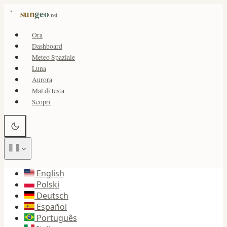
sun
geo
.net
Ora
Dashboard
Meteo Spaziale
Luna
Aurora
Mal di testa
Scopri
English
Polski
Deutsch
Español
Português