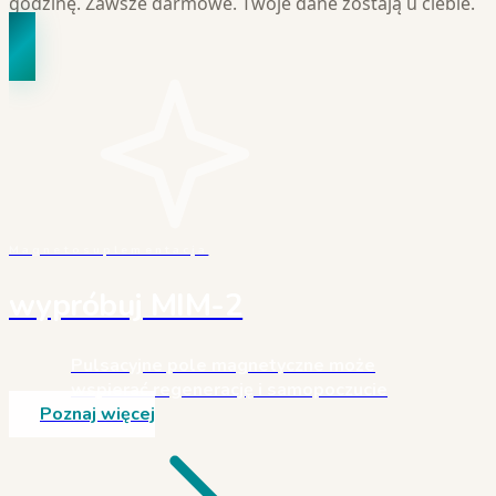
godzinę. Zawsze darmowe. Twoje dane zostają u ciebie.
Magnetosuplementacja
wypróbuj MIM-2
Pulsacyjne pole magnetyczne może
wspierać regenerację i samopoczucie
Poznaj więcej