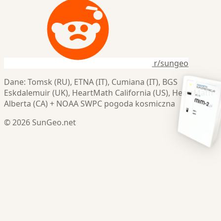
r/sungeo
Dane: Tomsk (RU), ETNA (IT), Cumiana (IT), BGS
Eskdalemuir (UK), HeartMath California (US), HeartMath
Alberta (CA) + NOAA SWPC pogoda kosmiczna
© 2026 SunGeo.net