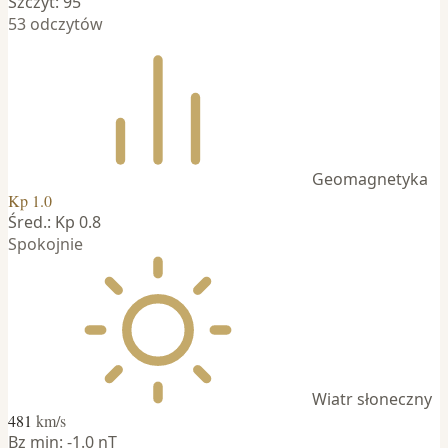
Szczyt: 95
53 odczytów
Geomagnetyka
Kp 1.0
Śred.: Kp 0.8
Spokojnie
Wiatr słoneczny
481
km/s
Bz min: -1.0 nT