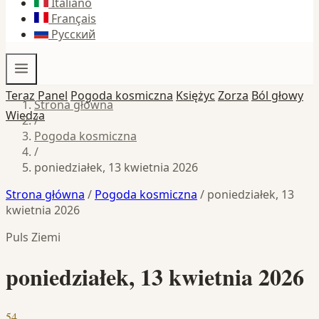
Italiano
Français
Русский
Teraz
Panel
Pogoda kosmiczna
Księżyc
Zorza
Ból głowy
Strona główna
Wiedza
/
Pogoda kosmiczna
/
poniedziałek, 13 kwietnia 2026
Strona główna
/
Pogoda kosmiczna
/
poniedziałek, 13
kwietnia 2026
Puls Ziemi
poniedziałek, 13 kwietnia 2026
54