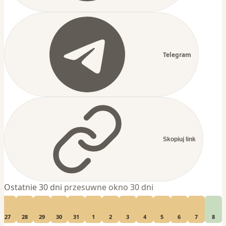
Telegram
Skopiuj link
Ostatnie 30 dni
przesuwne okno 30 dni
27
28
29
30
31
1
2
3
4
5
6
7
8