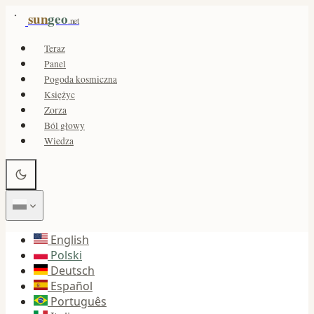
sun
geo
.net
Teraz
Panel
Pogoda kosmiczna
Księżyc
Zorza
Ból głowy
Wiedza
English
Polski
Deutsch
Español
Português