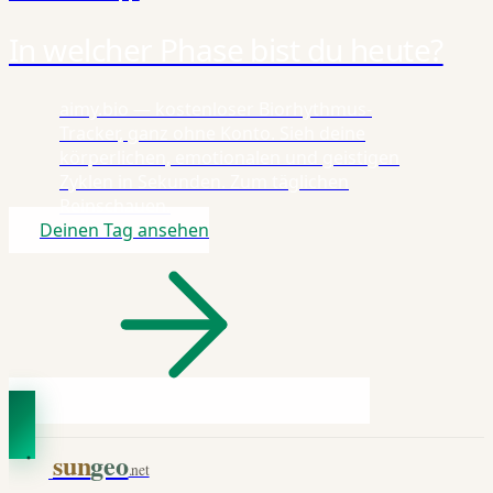
In welcher Phase bist du heute?
aimy.bio — kostenloser Biorhythmus-
Tracker, ganz ohne Konto. Sieh deine
körperlichen, emotionalen und geistigen
Zyklen in Sekunden. Zum täglichen
Reinschauen.
Deinen Tag ansehen
sun
geo
.net