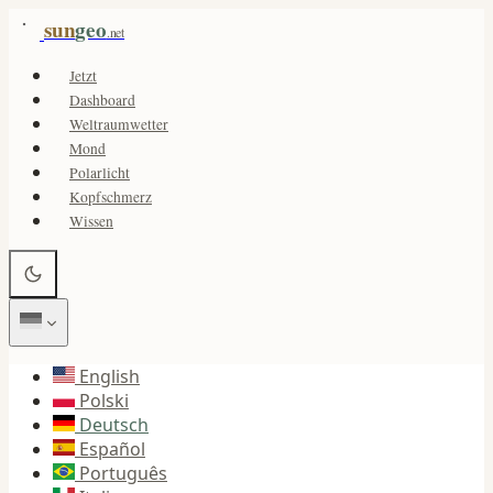
sun
geo
.net
Jetzt
Dashboard
Weltraumwetter
Mond
Polarlicht
Kopfschmerz
Wissen
English
Polski
Deutsch
Español
Português