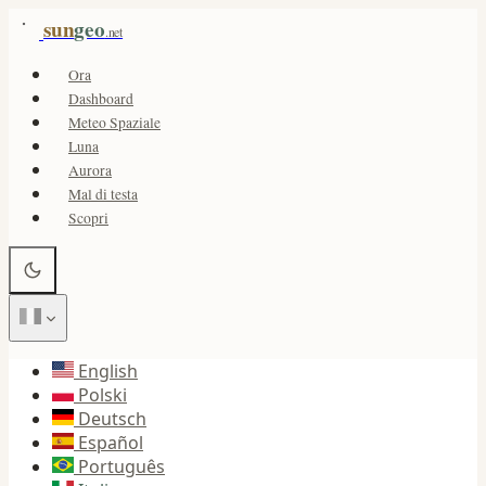
sun
geo
.net
Ora
Dashboard
Meteo Spaziale
Luna
Aurora
Mal di testa
Scopri
English
Polski
Deutsch
Español
Português