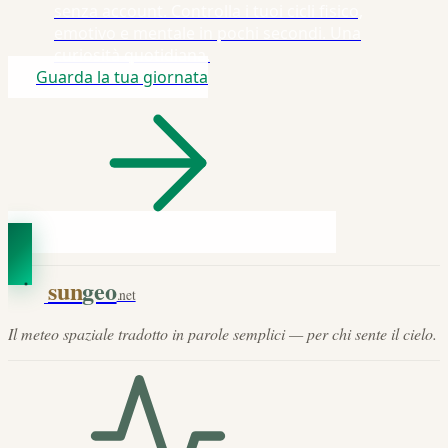
senza account. Controlla i tuoi cicli fisico,
emotivo e mentale in pochi secondi. Una
curiosità quotidiana.
Guarda la tua giornata
sun
geo
.net
Il meteo spaziale tradotto in parole semplici — per chi sente il cielo.